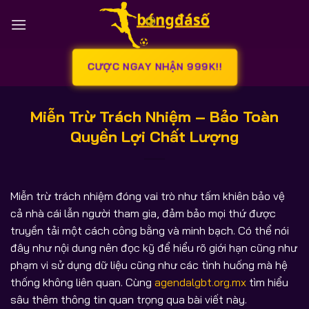
Bỏ
qua
nội
dung
CƯỢC NGAY NHẬN 999K!!
Miễn Trừ Trách Nhiệm – Bảo Toàn
Quyền Lợi Chất Lượng
Miễn trừ trách nhiệm đóng vai trò như tấm khiên bảo vệ
cả nhà cái lẫn người tham gia, đảm bảo mọi thứ được
truyền tải một cách công bằng và minh bạch. Có thể nói
đây như nội dung nên đọc kỹ để hiểu rõ giới hạn cũng như
phạm vi sử dụng dữ liệu cũng như các tình huống mà hệ
thống không liên quan. Cùng
agendalgbt.org.mx
tìm hiểu
sâu thêm thông tin quan trọng qua bài viết này.