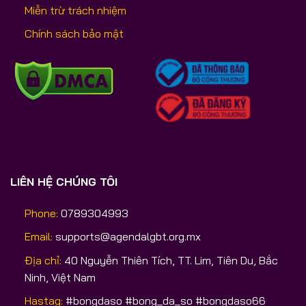
Miễn trừ trách nhiệm
Chính sách bảo mật
LIÊN HỆ CHÚNG TÔI
Phone:
0789304993
Email:
supports@agendalgbt.org.mx
Địa chỉ:
40 Nguyễn Thiên Tích, TT. Lim, Tiên Du, Bắc
Ninh, Việt Nam
Hastag:
#bongdaso #bong_da_so #bongdaso66